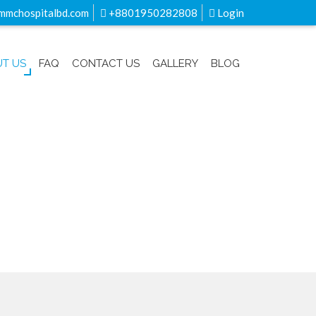
mmchospitalbd.com
+8801950282808
Login
T US
FAQ
CONTACT US
GALLERY
BLOG