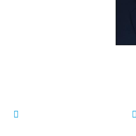
আপনার সুস্থতার সহযোগী
এমএমসি হাসপাতালের
সেবাসমূহ
Dental Care
Many desktop publishing packages and
web page editors now use Lorem Ipsum as