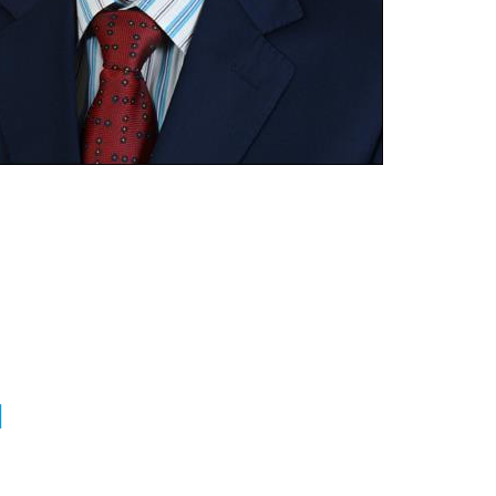
24x7 Ambulance
Making it look like readable English. Many
desktop publishing packages and web