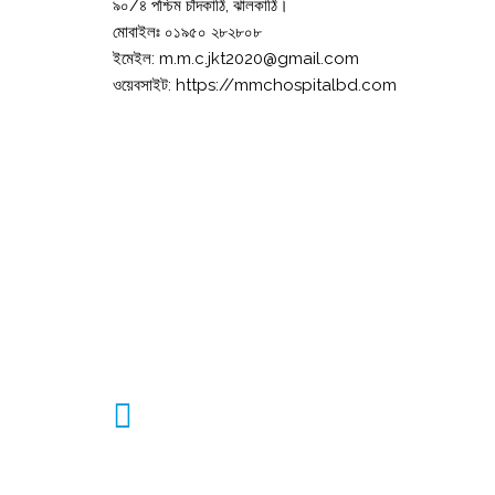
৯০/৪ পশ্চিম চাঁদকাঠি, ঝালকাঠি।
মোবাইলঃ ০১৯৫০ ২৮২৮০৮
ইমেইল: m.m.c.jkt2020@gmail.com
ওয়েবসাইট: https://mmchospitalbd.com
First Aid
Making it look like readable English. Many
desktop publishing packages and web