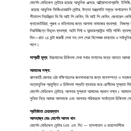
মোর্শেদ মেডিকেল সেন্টারে রয়েছে আধুনিক এক্সরে, আল্ট্রাসনোগ্রাফি, ইসি
রয়েছে আধুনিক ফিজিওথেরাপি সেন্টার, উন্নত যন্ত্রপাতি সমৃদ্ধ অপারেশন থ
শীতাতপ নিয়ন্ত্রিত ভি ভি আই পি কেবিন, ভি আই পি কেবিন, জেনারেল কেবিন, প
ক্যাফেটেরিয়া, পুরুষ ও মহিলাদের জন্য আলাদা নামাজের ব্যবস্থা, নিজস্
নিরবিচ্ছিন্ন বিদ্যুৎ ব্যবস্থা, অটো লিফ্ট ও আন্ডারগ্রাউন্ড গাড়ি পার্কিং ব্যবস
দিন—রাত ২৪ ঘন্টা জরুরী সেবা সহ দেশ সেরা বিশেষজ্ঞ ডাক্তার ও সর্বাধুন
পাশে।
সাশ্রয়ী মূল্য:
উচ্চমানের চিকিৎসা সেবা সবার নাগালের মধ্যে আনতে আমরা সাশ্
আমাদের লক্ষ্য:
ঝালকাঠি জেলার ওঠা দক্ষিণাচলের জনসাধারণের জন্য মানসম্পন্ন ও সহজলভ
অত্যাধুনিক প্রযুক্তি ও চিকিৎসা পদ্ধতি ব্যবহার করে রোগীদের সুস্থতা ফির
মোর্শেদ মেডিকেল সেন্টারে, আপনার সুস্থতা আমাদের প্রধান লক্ষ্য। আমাদে
সুবিধা নিয়ে আমরা আপনাকে এবং আপনার পরিবারকে সর্বোত্তম চিকিৎসা সেবা
প্রতিষ্ঠাতা চেয়ারম্যান
আলহাজ্ব মোঃ মোর্শেদ আলম খান
মোর্শেদ মেডিকেল সেন্টার (এম. এম. সি) — হাসপাতাল ও ডায়াগনস্টিক