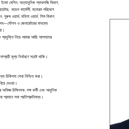
জি, ইকো মেশিন, অত্যাধুনিক প্যাথলজি বিভাগ,
িয়েটার, মডেল ফার্মেসী, মনোরম পরিবেশে
ুরুষ ওয়ার্ড, মহিলা ওয়ার্ড, শিশু বিভাগ,
ব সব—স্টেশন ও জেনারেটরের মাধম্যে
্থা।
িক প্রযুক্তি নিয়ে আমরা আছি আপনাদের
রয়ী মূল্য নির্ধারণে সচেষ্ট থাকি।
্য চিকিৎসা সেবা নিশ্চিত করা।
িয়ে দেওয়া।
র অভিজ্ঞ চিকিৎসক, দক্ষ কর্মী এবং আধুনিক
 প্রদানে সদা প্রতিশ্রুতিবদ্ধ।