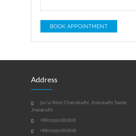
BOOK APPOINTMENT
Address
90/4 West Chandkathi, Jhalokathi Sadar,
Jhalakathi
+8801950282808
+8801950282808