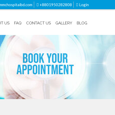
mmchospitalbd.com
+8801950282808
Login
T US
FAQ
CONTACT US
GALLERY
BLOG