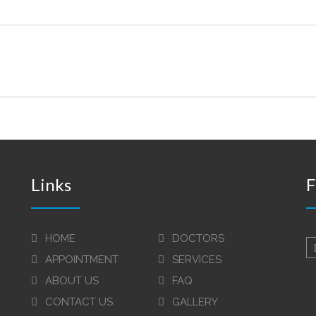
Links
HOME
DOCTORS
APPOINTMENT
SERVICES
ABOUT US
FAQ
CONTACT US
GALLERY